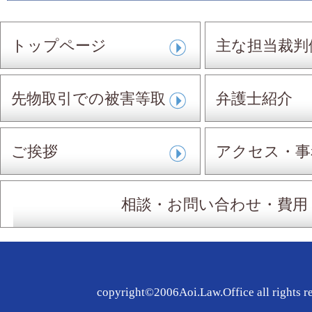
トップページ
主な担当裁判
先物取引での被害等取
弁護士紹介
扱事件
ご挨拶
アクセス・事
相談・お問い合わせ・費用
copyright©2006Aoi.Law.Office all rights r