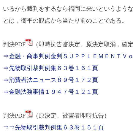
いるから裁判をするなら福岡に来いというよう
とは，衡平の観点から当たり前のことである。
判決PDF
（即時抗告審決定。原決定取消，確
⇒金融・商事判例金判ＳＵＰＰＬＥＭＥＮＴＶ
⇒先物取引裁判例集６３巻１６１頁
⇒消費者法ニュース８９号１７２頁
⇒金融法務事情１９４７号１２１頁
判決PDF
（原決定。被害者即時抗告）
⇒⇒先物取引裁判例集６３巻１５１頁