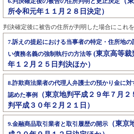
（
6.判決確定後の被告の住所判明と更正決定
所令和元年１１月２８日決定）
判決確定後に被告の住所が判明した場合にこれ
7.訴えの提起における当事者の特定・住所地の
(東京高等裁
い債務名義の強制執行の方法等
年１２月２５日判決ほか）
8.詐欺商法業者の代理人弁護士の預かり金に対
（東京地判平成２９年７月２
認めた事例
判平成３０年２月２１日）
（東京
9.金融商品取引業者と取引履歴の開示