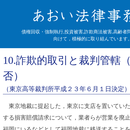
債権回収・強制執行,投資被害,詐欺商法被害,高齢者
向けて，積極的に取り組んでいます
10.詐欺的取引と裁判管轄
否）
（東京高等裁判所平成２３年６月１日決定
東京地裁に提起した，東京に支店を置いていた
する損害賠償請求について，業者らが営業を廃
福岡にいるなどとして福岡地裁に移送すること