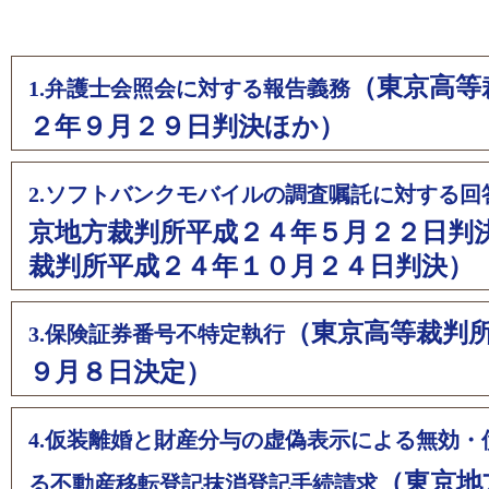
（東京高等
1.弁護士会照会に対する報告義務
２年９月２９日判決ほか）
2.ソフトバンクモバイルの調査嘱託に対する回
京地方裁判所平成２４年５月２２日判
裁判所平成２４年１０月２４日判決）
（東京高等裁判
3.保険証券番号不特定執行
９月８日決定）
4.仮装離婚と財産分与の虚偽表示による無効・
（東京地
る不動産移転登記抹消登記手続請求