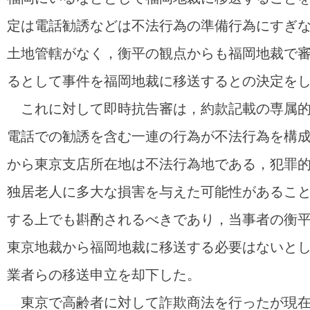
定は電話勧誘などは不法行為の準備行為にすぎ
土地管轄がなく，衡平の観点からも福岡地裁で
るとして事件を福岡地裁に移送するとの決定を
これに対して即時抗告審は，約款記載の専属的
電話での勧誘を含む一連の行為が不法行為を構
から東京支店所在地は不法行為地である，犯罪
独居老人に多大な損害を与えた可能性があるこ
する上でも斟酌されるべきであり，当事者の衡
東京地裁から福岡地裁に移送する必要はないと
業者らの移送申立を却下した。
東京で高齢者に対して詐欺商法を行ったが現在