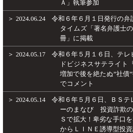
Ａ」執筆参加
＞
2024.06.24
令和６年６月１日発行の弁
タイムズ「著名弁護士
冊」に掲載
＞
2024.05.17
令和６年５月１６日、テレ
ドビジネスサテライト
増加で後を絶たぬ”社債
でコメント
＞
2024.05.14
令和６年５月６日、ＢＳテ
ーのまなび 投資詐欺
Ｓで拡大！卑劣な手口を
からＬＩＮＥ誘導型投