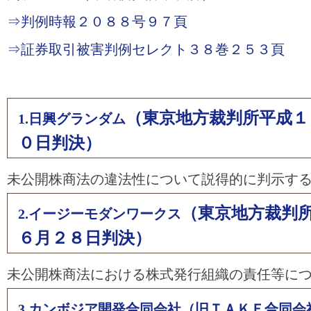
⇒判例時報２０８８号９７頁
⇒証券取引被害判例セレクト３８巻２５３頁
（東京地方裁判所平成１
1.日興グランダム
０日判決）
未公開株商法の違法性について説得的に判示す
（東京地方裁判
2.イージーモダンワークス
６月２８日判決）
未公開株商法における株式発行組織の責任等に
3.カンボジア開発合同会社（旧ＴＡＫＥ合同会