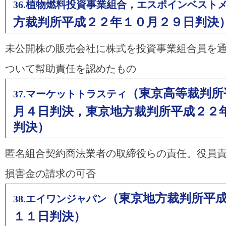
36.植物燃料投資事業組合，エスポインベスト
方裁判所平成２２年１０月２９日判決
未公開株の販売会社に株式を投資事業組合員を
ついて幇助責任を認めたもの
（東京高等裁判所
37.マーケットトラスティ
月４日判決，東京地方裁判所平成２２
判決）
匿名組合契約商法業者の取締役らの責任。役員
損害金の請求の可否
（東京地方裁判所平
38.エイワンジャパン
１１日判決）