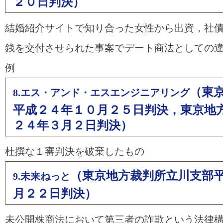
２０日判決）
結婚紹介サイトで知り合った女性から出資，社
銭を交付させられた事案でデート商法としての
例
（東
8.エス・アンド・エスエンジニアリング
平成２４年１０月２５日判決，東京地
２４年３月２日判決）
杜撰な１審判決を破棄したもの
（東京地方裁判所立川支部
9.未来ねっと
月２２日判決）
未公開株商法において第三者の詐欺という法律