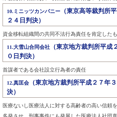
（東京高等裁判所平
10.ミニッツカンパニー
２４日判決）
資金移転組織間の共同不法行為責任を肯定した
（東京地方裁判所平成
11.大雪山合同会社
０日判決）
首謀者である会社設立行為者の責任
（東京地方裁判所平成２７年３
12.真匡会
決）
医療ないし医療法人に対する高齢者の高い信頼
多発させ，刑事事件にも発展した医療法人社団