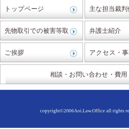
トップページ
主な担当裁判
先物取引での被害等取
弁護士紹介
扱事件
ご挨拶
アクセス・事
相談・お問い合わせ・費用
copyright©2006Aoi.Law.Office all rights r