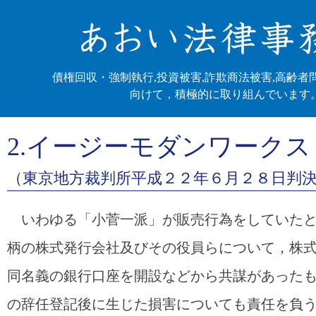
債権回収・強制執行,投資被害,詐欺商法被害,高齢者
向けて，積極的に取り組んでいます
2.イージーモダンワークス
（東京地方裁判所平成２２年６月２８日判
いわゆる「小菅一派」が販売行為をしていたと
柄の株式発行会社及びその役員らについて，株
同名義の銀行口座を開設などから共謀があった
の辞任登記後に生じた損害についても責任を負