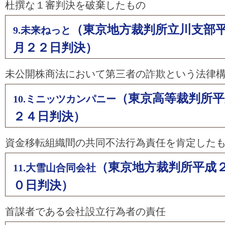
杜撰な１審判決を破棄したもの
（東京地方裁判所立川支部
9.未来ねっと
月２２日判決）
未公開株商法において第三者の詐欺という法律
（東京高等裁判所平
10.ミニッツカンパニー
２４日判決）
資金移転組織間の共同不法行為責任を肯定した
（東京地方裁判所平成
11.大雪山合同会社
０日判決）
首謀者である会社設立行為者の責任