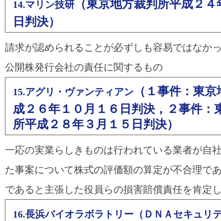
（東京地方裁判所平成２４
14.マリン技研
日判決）
請求が認められることが必ずしも容易ではなか
公開株発行会社の責任に関するもの
（１事件：東京
15.アグリ・ヴァンティアン
成２６年１０月１６日判決，２事件：
所平成２８年３月１５日判決）
一応の実業らしきものは行われている業者が自
た事案について株式の評価額の算定が不合理で
であると主張した役員らの損害賠償責任を肯定
16.長浜バイオラボラトリー（ＤＮＡセキュリ