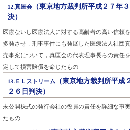
（東京地方裁判所平成２７年３
12.真匡会
決）
医療ないし医療法人に対する高齢者の高い信頼
多発させ，刑事事件にも発展した医療法人社団
売事案について，真匡会の代表理事長らの責任
定して損害賠償を命じたもの
（東京地方裁判所平成
13.ＥＬストリーム
２６日判決）
未公開株式の発行会社の役員の責任を詳細な事
たもの