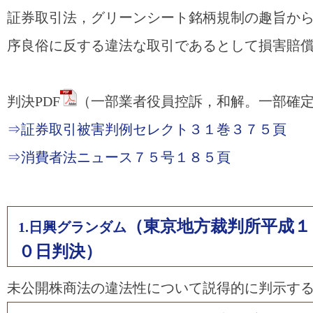
証券取引法，グリーンシート銘柄規制の趣旨か
序良俗に反する違法な取引であるとして損害賠
判決PDF
（一部業者役員控訴，和解。一部確
⇒証券取引被害判例セレクト３１巻３７５頁
⇒消費者法ニュース７５号１８５頁
（東京地方裁判所平成１
1.日興グランダム
０日判決）
未公開株商法の違法性について説得的に判示す