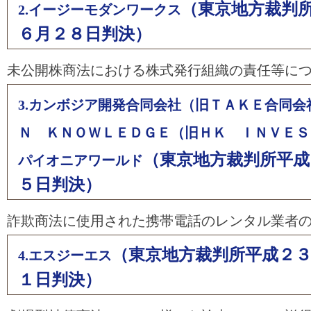
（東京地方裁判
2.イージーモダンワークス
６月２８日判決）
未公開株商法における株式発行組織の責任等に
3.カンボジア開発合同会社（旧ＴＡＫＥ合同会
Ｎ ＫＮＯＷＬＥＤＧＥ（旧ＨＫ ＩＮＶＥＳ
（東京地方裁判所平成
パイオニアワールド
５日判決）
詐欺商法に使用された携帯電話のレンタル業者
（東京地方裁判所平成２
4.エスジーエス
１日判決）