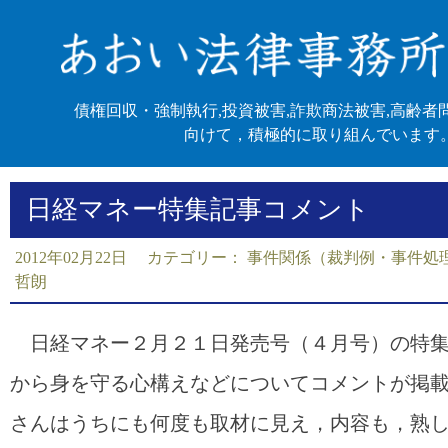
債権回収・強制執行,投資被害,詐欺商法被害,高齢者
向けて，積極的に取り組んでいます
日経マネー特集記事コメント
2012年02月22日 カテゴリー：
事件関係（裁判例・事件処
哲朗
日経マネー２月２１日発売号（４月号）の特集
から身を守る心構えなどについてコメントが掲
さんはうちにも何度も取材に見え，内容も，熟