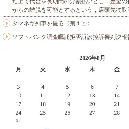
た上で代金を長期間の分割払いとし，差金の
からの離脱を可能とするという，店頭先物取
タマネギ列車を撮る〈第１回〉
ソフトバンク調査嘱託拒否訴訟控訴審判決報
2026年8月
月
火
水
木
金
3
4
5
6
7
10
11
12
13
14
17
18
19
20
21
24
25
26
27
28
31