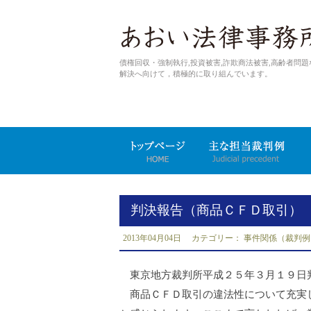
債権回収・強制執行,投資被害,詐欺商法被害,高齢者問題
解決へ向けて，積極的に取り組んでいます。
判決報告（商品ＣＦＤ取引）
2013年04月04日 カテゴリー：
事件関係（裁判例
東京地方裁判所平成２５年３月１９日
商品ＣＦＤ取引の違法性について充実し