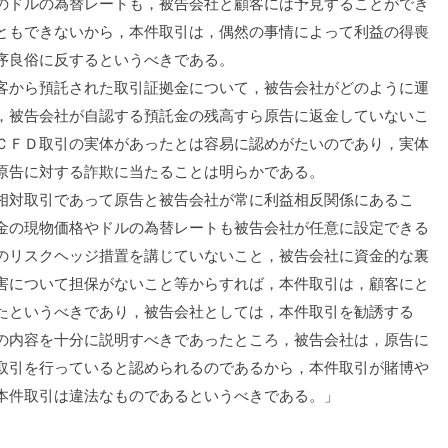
のドルの為替レートも，被告会社と顧客には予見することができ
ともできないから，本件取引は，偶然の事情によって利益の得喪
序良俗に反するというべきである。
から預託された取引証拠金について，被告会社がどのように運
，被告会社が自認する預託金の残高すら原告に返金していないこ
ＣＦＤ取引の実体があったとは容易に認めがたいのであり，実体
原告に対する詐欺に当たることは明らかである。
対取引であって原告と被告会社が常に利益相反関係にあるこ
金の現物価格やドルの為替レートも被告会社が任意に設定できる
のリスクヘッジ措置を講じていないこと，被告会社に資金的な裏
害について担保がないこと等からすれば，本件取引は，顧客にと
たというべきであり，被告会社としては，本件取引を勧誘する
の内容を十分に説明すべきであったところ，被告会社は，原告に
取引を行っていると認められるのであるから，本件取引が賭博や
本件取引は違法なものであるというべきである。」