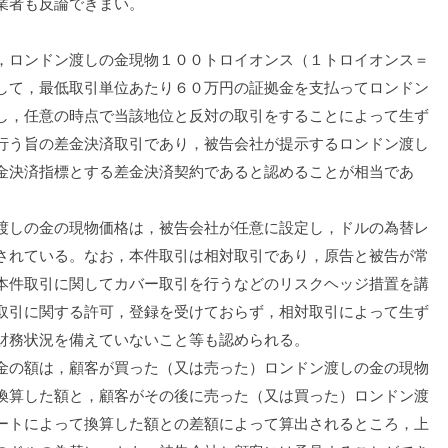
業者も反論できまい。
ロンドン渡しの金現物１００トロイオンス（１トロイオンス＝
して，最低取引単位あたり６０万円の証拠金を支払ってロンドン
し，任意の時点で当該地位と反対の取引をすることによって生ず
行う旨の差金決済取引であり，被告会社が提示するロンドン渡し
金決済指標とする差金決済契約であると認めることが相当であ
しの金の現物価格は，被告会社が任意に設定し，ドルの為替レ
されている。なお，本件取引は相対取引であり，原告と被告が常
本件取引に関してカバー取引を行うなどのリスクヘッジ措置を講
取引に関する許可，登録を受けておらず，相対取引によって生ず
財務状況を備えていないこと等も認められる。
の額は，顧客が買った（又は売った）ロンドン渡しの金の現物
換算した額と，顧客がその後に売った（又は買った）ロンドン渡
ートによって換算した額との差額によって算出されるところ，上