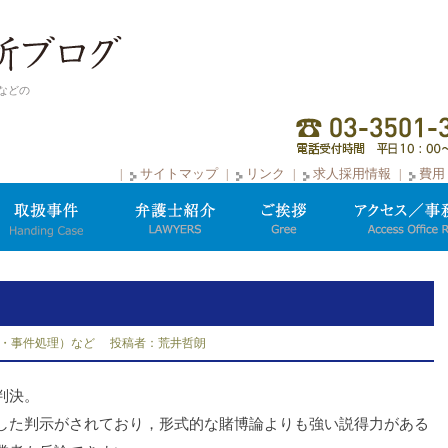
などの
サイトマップ
リンク
求人採用情報
費用
・事件処理）など
投稿者：荒井哲朗
判決。
た判示がされており，形式的な賭博論よりも強い説得力がある