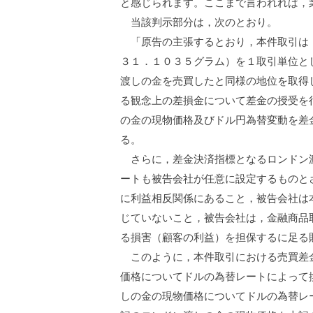
と感じられます。ここまで言われれば，
当該判示部分は，次のとおり。
「原告の主張するとおり，本件取引は，
３１．１０３５グラム）を１取引単位と
渡しの金を売買したと同様の地位を取得
る観念上の差損金について差金の授受を
の金の現物価格及びドル円為替変動を差
る。
さらに，差金決済指標となるロンドン渡
ートも被告会社が任意に設定するものと
に利益相反関係にあること，被告会社は
じていないこと，被告会社は，金融商品
る損害（顧客の利益）を担保するに足る
このように，本件取引における売買差金
価格についてドルの為替レートによって
しの金の現物価格についてドルの為替レ