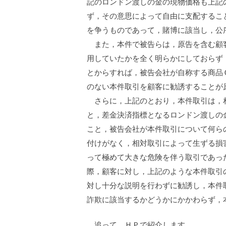
記のロンドン渡しの金の現物価格も上記
ず，その意思によって自由に支配するこ
を争うものであって，賭博に該当し，公
また，本件で被告らは，原告を含む顧客
用していたかを全く明らかにしておらず
とからすれば，被告会社が自称する商品
のない本件取引を顧客に勧誘することが
さらに，上記のとおり，本件取引は，相
と，差金決済指標となるロンドン渡しの
こと，被告会社が本件取引について何ら
付けがなく，相対取引によって生ずる損
って極めて大きな危険を伴う取引であっ
際，顧客に対し，上記のような本件取引
対し十分な説明を行わずに勧誘し，本件
詐欺に該当するかどうかにかかわらず，
追って，ＨＰで紹介します。