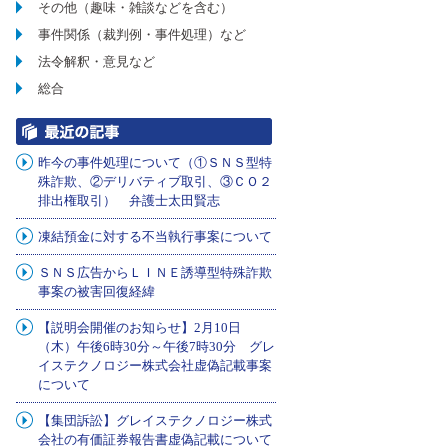
その他（趣味・雑談などを含む）
事件関係（裁判例・事件処理）など
法令解釈・意見など
総合
昨今の事件処理について（①ＳＮＳ型特
殊詐欺、②デリバティブ取引、③ＣＯ２
排出権取引） 弁護士太田賢志
凍結預金に対する不当執行事案について
ＳＮＳ広告からＬＩＮＥ誘導型特殊詐欺
事案の被害回復経緯
【説明会開催のお知らせ】2月10日
（木）午後6時30分～午後7時30分 グレ
イステクノロジー株式会社虚偽記載事案
について
【集団訴訟】グレイステクノロジー株式
会社の有価証券報告書虚偽記載について