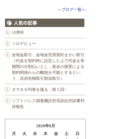
＞ブログ一覧へ
10周年
ソロデビュー
金地金取引，金地金売買契約まがい取引
（代金を契約時に設定した上で代金を長
期間の分割払いとし，差金の授受による
契約関係からの離脱を可能とするとい
う，店頭先物取引類似取引）
タマネギ列車を撮る〈第１回〉
ソフトバンク調査嘱託拒否訴訟控訴審判
決報告
2026年8月
月
火
水
木
金
土
日