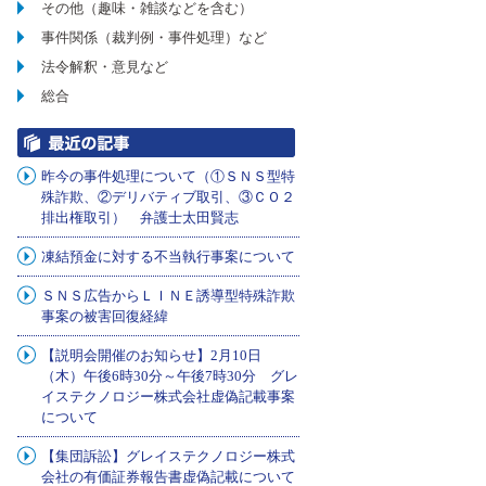
その他（趣味・雑談などを含む）
事件関係（裁判例・事件処理）など
法令解釈・意見など
総合
昨今の事件処理について（①ＳＮＳ型特
殊詐欺、②デリバティブ取引、③ＣＯ２
排出権取引） 弁護士太田賢志
凍結預金に対する不当執行事案について
ＳＮＳ広告からＬＩＮＥ誘導型特殊詐欺
事案の被害回復経緯
【説明会開催のお知らせ】2月10日
（木）午後6時30分～午後7時30分 グレ
イステクノロジー株式会社虚偽記載事案
について
【集団訴訟】グレイステクノロジー株式
会社の有価証券報告書虚偽記載について