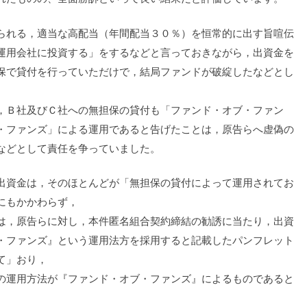
れる，適当な高配当（年間配当３０％）を恒常的に出す旨喧伝
運用会社に投資する」をするなどと言っておきながら，出資金を
保で貸付を行っていただけで，結局ファンドが破綻したなどとし
。
Ｂ社及びＣ社への無担保の貸付も「ファンド・オブ・ファン
・ファンズ」による運用であると告げたことは，原告らへ虚偽の
などとして責任を争っていました。
資金は，そのほとんどが「無担保の貸付によって運用されてお
にもかかわらず，
は，原告らに対し，本件匿名組合契約締結の勧誘に当たり，出資
・ファンズ』という運用法方を採用すると記載したパンフレット
て」おり，
の運用方法が『ファンド・オブ・ファンズ』によるものであると