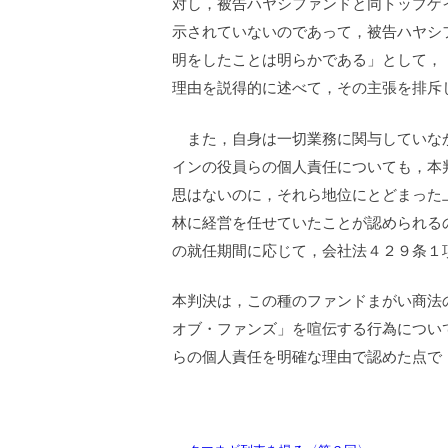
対し，被告ハヤシファンドと同トップゲ
示されていないのであって，被告ハヤシ
明をしたことは明らかである」として，
理由を説得的に述べて，その主張を排斥
また，自身は一切業務に関与していなか
インの役員らの個人責任についても，本
思はないのに，それら地位にとどまった
林に経営を任せていたことが認められる
の就任期間に応じて，会社法４２９条１
本判決は，この種のファンドまがい商法
オブ・ファンズ」を喧伝する行為につい
らの個人責任を明確な理由で認めた点で