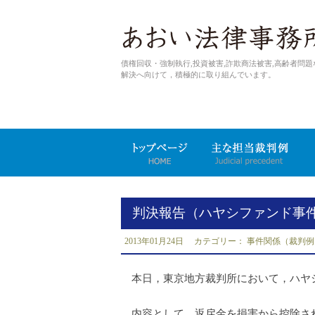
債権回収・強制執行,投資被害,詐欺商法被害,高齢者問題
解決へ向けて，積極的に取り組んでいます。
判決報告（ハヤシファンド事
2013年01月24日 カテゴリー：
事件関係（裁判例
本日，東京地方裁判所において，ハヤシ
内容として，返戻金を損害から控除され