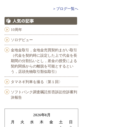
＞ブログ一覧へ
10周年
ソロデビュー
金地金取引，金地金売買契約まがい取引
（代金を契約時に設定した上で代金を長
期間の分割払いとし，差金の授受による
契約関係からの離脱を可能とするとい
う，店頭先物取引類似取引）
タマネギ列車を撮る〈第１回〉
ソフトバンク調査嘱託拒否訴訟控訴審判
決報告
2026年8月
月
火
水
木
金
土
日