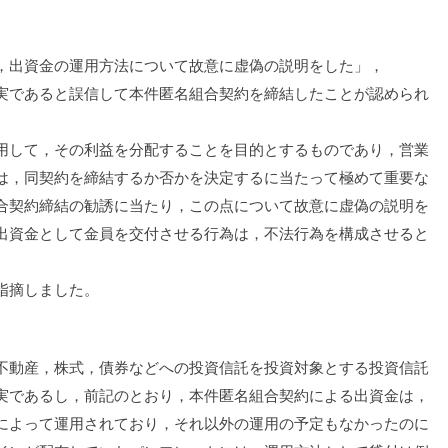
，出資金の運用方法について故意に虚偽の説明をした」，
実であると誤信して本件匿名組合契約を締結したことが認められ
用して，その利益を分配することを目的とするものであり，営業
は，同契約を締結するか否かを決定するに当たって極めて重要な
合契約締結の勧誘に当たり，この点について故意に虚偽の説明を
出資金として金員を交付させる行為は，不法行為を構成させると
指摘しました。
不動産，株式，債券などへの投資信託を投資対象とする投資信託
実であるし，前記のとおり，本件匿名組合契約による出資金は，
によって運用されており，それ以外の運用の予定もなかったのに