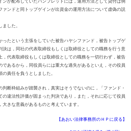
インが配布していたパンフレットには，運用方法として貸付は例
ファンドと同トップゲインが出資金の運用方法について虚偽の説
しました。
ったという主張をしていた被告ハヤシファンド，被告トップゲ
判決は，同社の代表取締役もしくは取締役としての職務を行う意
上，代表取締役もしくは取締役としての職務を一切行わず，被告
のであるから，同役員らには重大な過失があるといえ，その役員
項の責任を負うとしました。
の判断枠組みが踏襲され，真実はそうでないのに，「ファンド・
ての違法性評価が固まった判決であり，また，それに応じて役員
，大きな意義があるものと考えています。
【あおい法律事務所のＨＰに戻る】