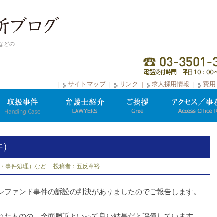
などの
サイトマップ
リンク
求人採用情報
費用
件）
・事件処理）など
投稿者：五反章裕
ファンド事件の訴訟の判決がありましたのでご報告します。
たものの、全面勝訴といって良い結果だと評価しています。