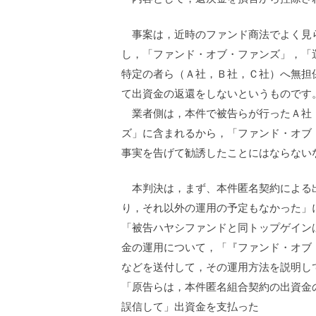
事案は，近時のファンド商法でよく見ら
し，「ファンド・オブ・ファンズ」，「
特定の者ら（Ａ社，Ｂ社，Ｃ社）へ無担
て出資金の返還をしないというものです
業者側は，本件で被告らが行ったＡ社，
ズ」に含まれるから，「ファンド・オブ
事実を告げて勧誘したことにはならない
本判決は，まず、本件匿名契約による出
り，それ以外の運用の予定もなかった」
「被告ハヤシファンドと同トップゲイン
金の運用について，「『ファンド・オブ
などを送付して，その運用方法を説明し
「原告らは，本件匿名組合契約の出資金
誤信して」出資金を支払った