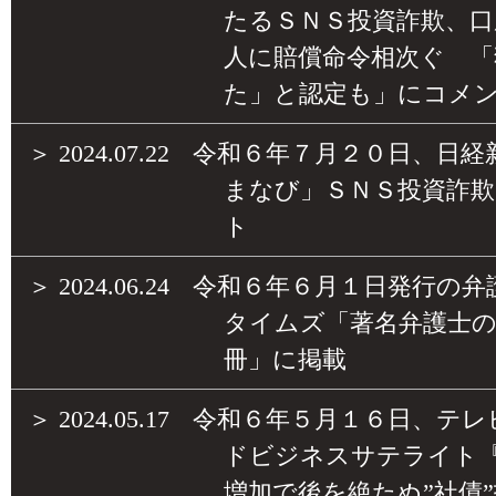
たるＳＮＳ投資詐欺、口
人に賠償命令相次ぐ 「
た」と認定も」にコメ
＞
2024.07.22
令和６年７月２０日、日経
まなび」ＳＮＳ投資詐
ト
＞
2024.06.24
令和６年６月１日発行の弁
タイムズ「著名弁護士
冊」に掲載
＞
2024.05.17
令和６年５月１６日、テレ
ドビジネスサテライト
増加で後を絶たぬ”社債