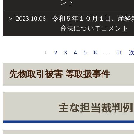
ント
＞
2023.10.06
令和５年１０月１日、産経
商法についてコメント
1
2
3
4
5
6
…
11
先物取引被害 等取扱事件